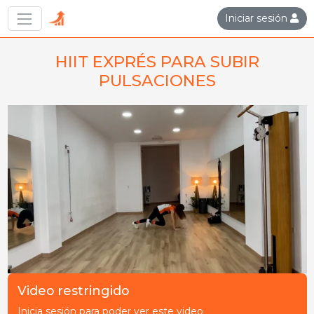
Iniciar sesión
HIIT EXPRÉS PARA SUBIR
PULSACIONES
Video restringido
Inicia sesión para poder ver este video