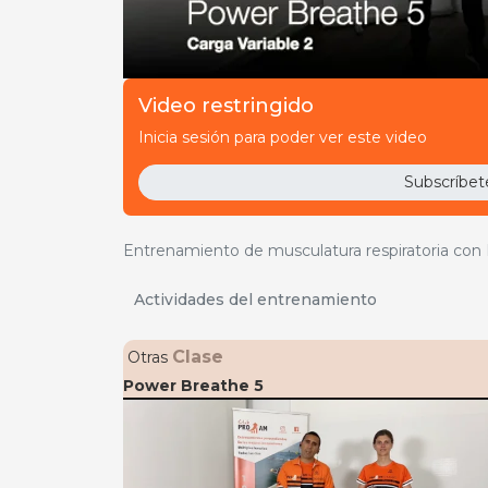
Video restringido
00:05:38
GRATUITO
Inicia sesión para poder ver este video
Subscríbet
Suscríbete a Pr
Entrenamiento de musculatura respiratoria con 
Actividades del entrenamiento
Clase
Otras
Power Breathe 5