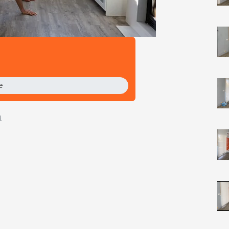
e
oam
Compra este vídeo
.