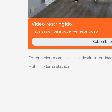
Video restringido
00:53:06
4,00€ o con suscripción.
Inicia sesión para poder ver este video
Subscríbet
Suscríbete a Pr
Entrenamiento cardiovascular de alta intensidad
Material: Goma elástica.