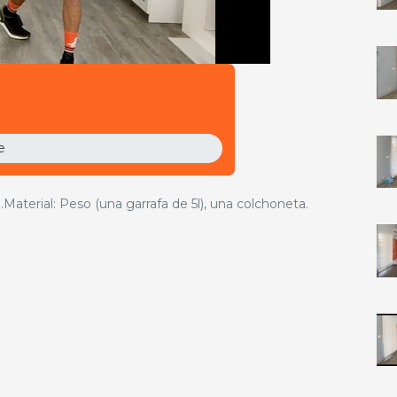
e
oam
Compra este vídeo
Material: Peso (una garrafa de 5l), una colchoneta.