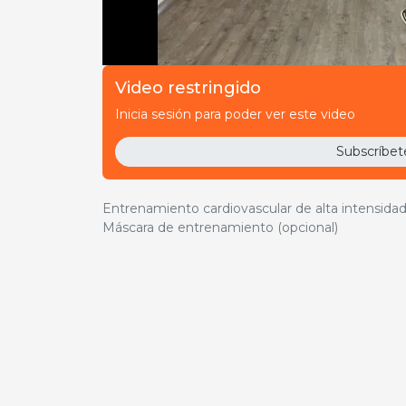
Video restringido
00:59:57
4,00€ o con suscripción.
Inicia sesión para poder ver este video
Subscríbet
Suscríbete a Pr
Entrenamiento cardiovascular de alta intensidad.
Máscara de entrenamiento (opcional)